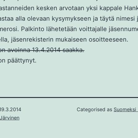
astanneiden kesken arvotaan yksi kappale Hank
Vastaa alla olevaan kysymykseen ja täytä nimesi 
erosi. Palkinto lähetetään voittajalle jäsennu
lla, jäsenrekisterin mukaiseen osoitteeseen.
 on avoinna 13.4.2014 saakka.
 on päättynyt.
19.3.2014
Categorised as
Suomeksi -
Järvinen