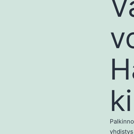
V
v
H
ki
Palkinno
yhdistys 