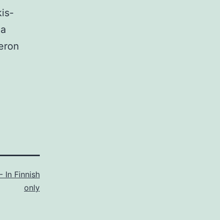
is-
ja
meron
 In Finnish
only